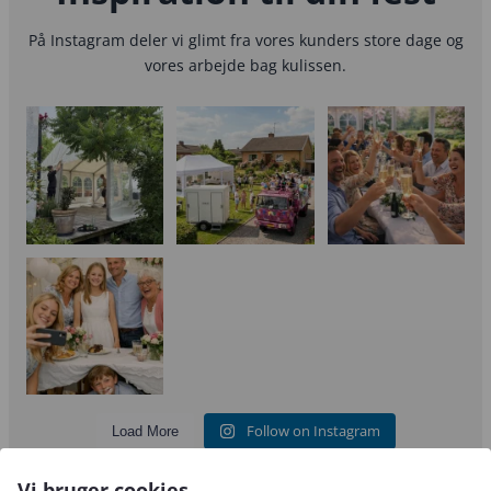
På Instagram deler vi glimt fra vores kunders store dage og
vores arbejde bag kulissen.
Mangler du lidt ekstra
Når studenten skal
🌸 FORÅRET ER HER
plads til festen
fejres – men huset
OG FESTSÆSONEN ER
derhjemme?
...
skal
...
I GANG 🌸
🎉 Konfirmation: Klar
til årets største
...
7
0
Follow on Instagram
Load More
Vi bruger cookies