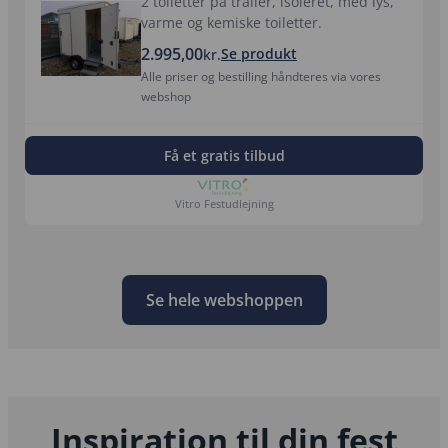
2 toiletter på trailer, isoleret, med lys,
varme og kemiske toiletter.
2.995,00
Se produkt
kr.
Alle priser og bestilling håndteres via vores
webshop
Få et gratis tilbud
Vitro Festudlejning
Se hele webshoppen
Inspiration til din fest