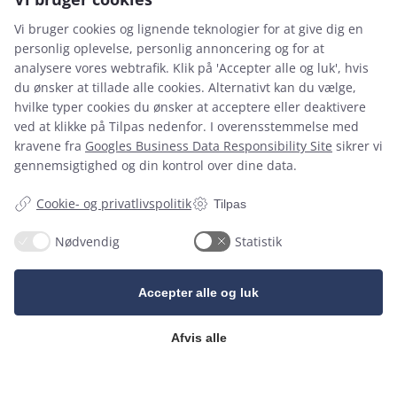
Vi bruger cookies og lignende teknologier for at give dig en
personlig oplevelse, personlig annoncering og for at
analysere vores webtrafik. Klik på 'Accepter alle og luk', hvis
14
1
du ønsker at tillade alle cookies. Alternativt kan du vælge,
8
1
hvilke typer cookies du ønsker at acceptere eller deaktivere
ved at klikke på Tilpas nedenfor. I overensstemmelse med
Adresse
kravene fra
Googles Business Data Responsibility Site
sikrer vi
11
0
gennemsigtighed og din kontrol over dine data.
Køge Bugt Festcenter
Udstilling og salg af lys, duge, servietter mv.
Cookie- og privatlivspolitik
Tilpas
Ved Faurgården 5A
4300 Holbæk
Nødvendig
Statistik
CVR: 460933​64​
Ejet af VITRO FESTUDLEJNING ApS
Accepter alle og luk
Afvis alle
Kontakt
Telefon:
46 13 91 68
E-mail:
info@festcenter.dk