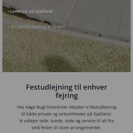
Udendørs
Oktoberfest
Udstyr til fest under åben himmel
⭐
Levering på Sjælland
Lej alt til oktoberfesten
Toiletvogne
Toiletløsninger til alle arrangementer
⭐ Én samlet løsning til festen
Festudlejning til enhver
fejring
Hos Køge Bugt Festcenter tilbyder vi festudlejning
til både private og virksomheder på Sjælland.
Vi udlejer telte, borde, stole og service til alt fra
små fester til store arrangementer.