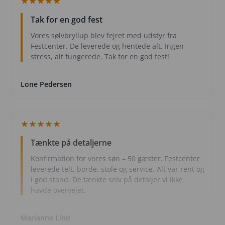
★
★
★
★
★
Tak for en god fest
Vores sølvbryllup blev fejret med udstyr fra
Festcenter. De leverede og hentede alt. Ingen
stress, alt fungerede. Tak for en god fest!
Lone Pedersen
★
★
★
★
★
Tænkte på detaljerne
Konfirmation for vores søn – 50 gæster. Festcenter
leverede telt, borde, stole og service. Alt var rent og
i god stand. De tænkte selv på detaljer vi ikke
havde overvejet.
Marianne Lind