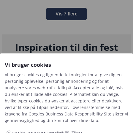
Vis 7 flere
Inspiration til din fest
På Instagram deler vi glimt fra vores kunders store dage og
Vi bruger cookies
vores arbejde bag kulissen.
Vi bruger cookies og lignende teknologier for at give dig en
personlig oplevelse, personlig annoncering og for at
Mangler du lidt ekstra
Når studenten skal
🌸 FORÅRET ER HER
plads til festen
fejres – men huset
OG FESTSÆSONEN ER
analysere vores webtrafik. Klik på 'Accepter alle og luk', hvis
derhjemme?
...
skal
...
I GANG 🌸
du ønsker at tillade alle cookies. Alternativt kan du vælge,
hvilke typer cookies du ønsker at acceptere eller deaktivere
ved at klikke på Tilpas nedenfor. I overensstemmelse med
kravene fra
Googles Business Data Responsibility Site
sikrer vi
gennemsigtighed og din kontrol over dine data.
🎉 Konfirmation: Klar
til årets største
...