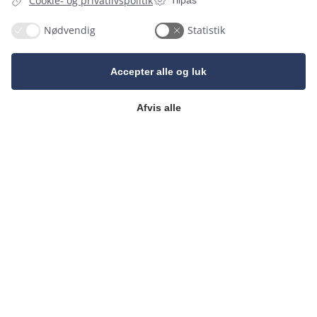
Cookie- og privatlivspolitik
Tilpas
7
0
Nødvendig
Statistik
Accepter alle og luk
Follow on Instagram
Load More
Afvis alle
14
1
8
1
Adresse
11
0
Køge Bugt Festcenter
Udstilling og salg af lys, duge, servietter mv.
Ved Faurgården 5A
4300 Holbæk