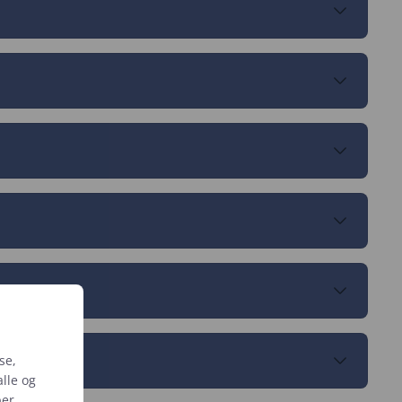
 forsøger altid at komme så tidligt som muligt og
 Du er også altid velkommen til at kontakte os på
r at vaske det hele op, når ordren kommer retur.
et i.
varer op eller ned ad trapper.
ed bestilling. Så giver vi gerne en pris på den
se,
alle og
per