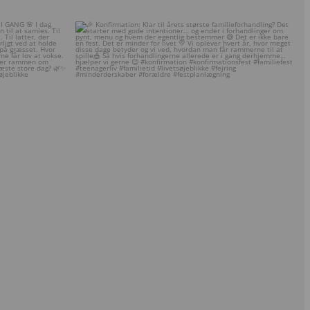
N ER I GANG 🌸
🎉 Konfirmation: Klar til årets største
...
8
1