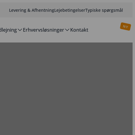
Levering & Afhentning
Lejebetingelser
Typiske spørgsmål
lejning
Erhvervsløsninger
Kontakt
Få et gratis tilbud