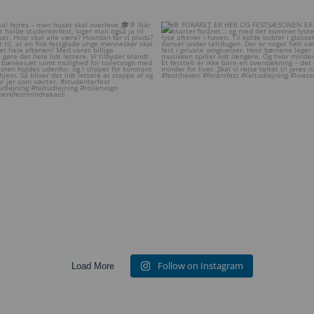
en skal fejres – men huset skal
...
🌸 FORÅRET ER HER OG FESTSÆSONE
14
1
11
0
Follow on Instagram
Load More