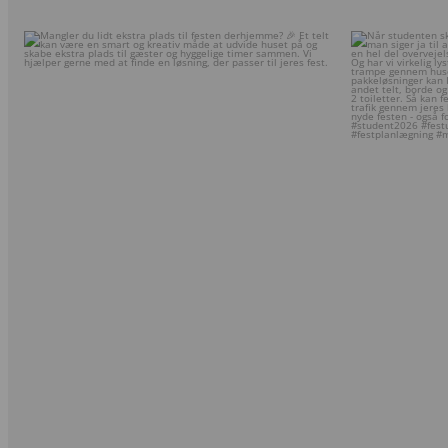
Mangler du lidt ekstra plads til festen derhjemme?
...
Når student
7
0